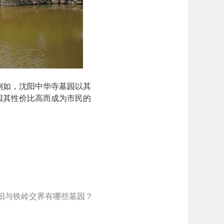
例如，沈阳中华寺墓园以其
因其性价比高而成为市民的
阳与铁岭交界有哪些墓园？