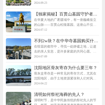
都有积极的影响。以下是选择墓地时应注意
2024-09-23
的5个禁忌：
【独家揭秘】百贯山墓园守护者：
唐初白玉将军的不朽传奇
在华夏大地的广袤疆域中，有一座巍峨耸立
的山脉——百贯山松陵墓园。这座山不仅因
其险峻的地势和秀美的自然风光而闻名，更
2024-07-12
因一段跨越千年的传奇故事而令人心驰神
往。今天，就让我们一起走进这个传奇的世
不到2w块？在中华寺墓园购买什么
界，探寻唐初白玉将军那永恒不朽的守护者
样的墓园！
在喧嚣的都市中，寻找一处静谧之地，让逝
传说。
去的亲人安息，是许多家庭的共同心愿。沈
阳中华寺墓园，以其深厚的佛教文化底蕴和
2024-07-09
百强品质的服务，成为了众多家庭的首选。
如今，墓园推出特惠活动，不到2万即可享受
沈阳地区骨灰寄存为什么要三年？
高品质墓位，让您的亲人安息在佛教文化浸
骨灰盒寄存是一种常见的寄存方式，尤其在
润的圣地。
沈阳地区，由于土地资源紧张和人们对风俗
文化的关注，越来越多的人选择将亲人的骨
2024-04-22
灰寄存在殡仪馆或者公墓的骨灰堂暂时保
存。许多市民都听说过寄存三年，然而，为
清明如何祭祀海葬的先人？
什么沈阳地区骨灰寄存要三年呢？这个问题
清明时节，是中华民族传统的祭祀先人的节
涉及多个方面，沈阳陵园网为您讲解。