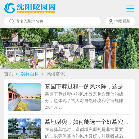
地图看墓
首页
＞ 殡葬百科
＞ 风俗常识
墓园下葬过程中的风水阵，这是迷
信还是智慧？
墓园下葬过程中的风水阵既包含迷信的成
分，也体现了古人对自然环境和宇宙规律的
深刻理解，可以视为一种智慧。‌
2024-09-25
墓地堪舆，如何能选一个好墓穴，
应该注意的5个禁忌。
在选择墓地时，遵循堪舆原则是非常重要
的，以确保墓地的风水良好，对逝者及后代