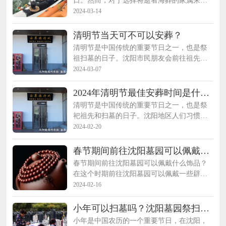
日。然而，对于选择将逝者海葬的家属来
说，该如何进行祭祀呢？下面沈阳陵园网将
2024-03-14
介绍一些正式的祭祀方式，供您参考。
清明节当天可不可以安葬？
清明节是中国传统的重要节日之一，也是祭
祖扫墓的日子。沈阳市民朋友会前往祖先的
墓地，表达对逝去亲人的思念和敬意。大家
2024-03-07
都知道清明节期间是安葬的吉日，那么清明
节当天是否可以安葬呢，沈阳陵园网为您分
2024年清明节最佳安葬时间是什么
析。清明节是中国传统的重要节日之一，也
时候？
清明节是中国传统的重要节日之一，也是祭
是祭祖扫墓的日子。沈阳市民朋友会前往祖
祀祖先和扫墓的日子。沈阳地区人们习惯在
先的墓地，表达对逝去亲人的思念和敬意。
清明前后，前往墓地祭拜先人，还有购买墓
2024-02-20
大家都知道清明节期间是安葬的吉日，那么
地和安葬逝者。那么2024年清明节最佳安葬
清明节当天是否可以安葬呢，沈阳陵园网为
时间是什么时候呢？沈阳陵园网为您讲解，
春节期间前往沈阳墓园可以佩戴什
您分析。清明节是中国传统的重要节日之
最佳的安葬时间，一般需要根据传统风俗和
么饰品？
春节期间前往沈阳墓园可以佩戴什么饰品？
一，也是祭祖扫墓的日子。沈阳市民朋友会
个人信仰来决定，沈阳陵园网带您一起了
在这个时期前往沈阳墓园可以佩戴一些辟邪
前往祖先的墓地，表达对逝去亲人的思念和
解。
的饰品，以保护自己免受不良能量的影响。
2024-02-16
敬意。大家都知道清明节期间是安葬的吉
以下沈阳陵园网关于一些适合的辟邪饰品的
日，那么清明节当天是否可以安葬呢，沈阳
佩戴建议，供您参考。
陵园网为您分析。
小年可以扫墓吗？沈阳墓园祭扫注
意事项
小年是中国农历的一个重要节日，在沈阳，