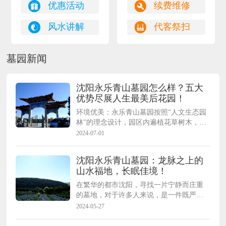
优惠活动
续费维修
风水讲解
代客祭扫
墓园新闻
沈阳永乐青山墓园怎么样？五大
优势尽展人生最美后花园！
环境优美：永乐青山墓园按照“人文生态园
林”的理念设计，园区内遍植花草树木，形
成了山清水秀、鸟语花香的美丽景观，四
2024-07-01
季常绿，三季有花。
沈阳永乐青山墓园：龙脉之上的
山水福地，长眠佳境！
在繁华的都市沈阳，寻找一片宁静而庄重
的墓地，对于许多人来说，是一件既严肃
又重要的事情。永乐青山墓园，作为沈阳
2024-05-27
十佳真山真水的墓地之一，以其独特的地
理优势和优美的环境，吸引了无数人的目