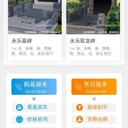
永乐墓碑
永乐双龙碑
1㎡ 东、东南、南、西南、
1㎡ 东、东南、南、西南、
西、西北、北、东北 双穴
西、西北、北、东北 双穴
购墓服务
售后服务
024-81538166
024-31319789


看墓班车
墓碑刻字
价格咨询
安葬合葬