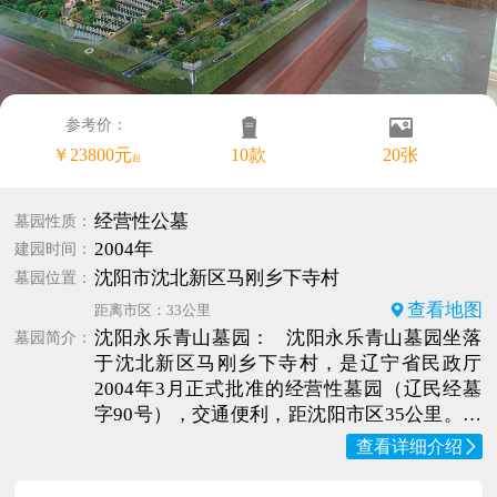
参考价：
￥23800元
10款
20张
起
经营性公墓
墓园性质：
2004年
建园时间：
沈阳市沈北新区马刚乡下寺村
墓园位置：
查看地图
距离市区：33公里
沈阳永乐青山墓园： 沈阳永乐青山墓园坐落
墓园简介：
于沈北新区马刚乡下寺村，是辽宁省民政厅
2004年3月正式批准的经营性墓园（辽民经墓
字90号），交通便利，距沈阳市区35公里。园
区按照“人文生态园林”的理念，精心设计，仔
查看详细介绍
细布局，遍植大片花草树木，形成了山清水
秀、鸟语花香、三季有花、四季常绿的秀美画