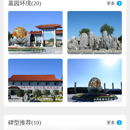
墓园环境(20)
更多
卷，造就了浓郁的文化氛围，呈现出幽雅宁静
自然天成的空间。由我们精心设计的多款墓型
风格多样，选材上乘，充分彰显了中华传统文
化精髓，蕴涵着重孝敬祖、慎终追远之情怀。
永乐青山墓园的服务宗旨是：诚信为本、做到
热情、真实、有问必答、信誉至上、全心全意
为客户服务。为方便广大客户之所需，2017
年，我园推出利民活动——免费寄存骨灰。这
项免费方便服务并不是片面针对我园的客户，
而且社会大众，如有所需，请持身份证及死亡
证明等一系列相关文件，到我园安葬登记处办
理。 永乐青山墓园园区特点：墓地是生者悼
念先辈哀思，提供一个清静之所，是给往生人
提供一个环境优雅的安息之地，选择好格局，
是安先人之福局。服务领域（项目） 1、墓位
出售：各墓位专区、草坪葬、树葬、墙壁葬、
花坛 2、安葬、扫墓祭品销售。 3、提供碑文
描字、贴金、瓷像制作、影雕制作。 4、免费
碑型推荐(10)
更多
寄存骨灰。 5、免费参观选购墓位（专车接