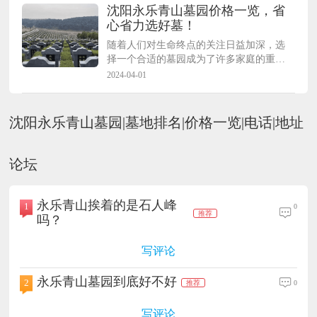
沈阳永乐青山墓园价格一览，省
光。
心省力选好墓！
随着人们对生命终点的关注日益加深，选
择一个合适的墓园成为了许多家庭的重要
议题。沈阳永乐青山墓园以其合理的价
2024-04-01
格、优美的环境和贴心的服务，成为了众
多家庭的首选。
沈阳永乐青山墓园|墓地排名|价格一览|电话|地址
论坛
永乐青山挨着的是石人峰
1
0
推荐
吗？
写评论
永乐青山墓园到底好不好
2
0
推荐
写评论