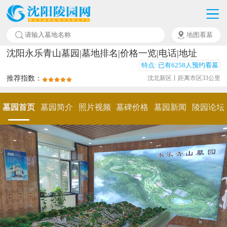
地图看墓
沈阳永乐青山墓园|墓地排名|价格一览|电话|地址
特点: 已有6258人预约看墓
推荐指数：
沈北新区丨距离市区33公里
墓园首页
墓园简介
照片视频
墓碑价格
墓园新闻
陵园论坛