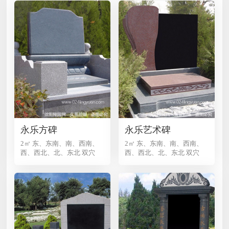
送）。 6、免费提供安葬服务。 7、星期天、
节假日班车扫墓（每人往返车费20元） 团队
组成： 市内办事处、市场开发部，园区销售
部、售后服务部、安葬部、保安部、工程部、
石材加工部永乐青山墓园公司动态： 1、园区
采取多种形式，动员全体员工，积极响应及参
与市政府关于改善营商环境活动，董事长亲自
部署并检 查各部门的落实情况，目前已取得阶
段性成果。 2、为完善生态葬式，园区新建生
态树葬区一处。 3、园区新增碑面影雕项目。
4、公司已着手准备2018年清明节市场销售、
永乐方碑
永乐艺术碑
扫墓服务防火交通安全及应急保障等工作。沈
阳陵园网：www.sylingyuan.com咨询电话：
2㎡ 东、东南、南、西南、
2㎡ 东、东南、南、西南、
西、西北、北、东北 双穴
西、西北、北、东北 双穴
024-81538166